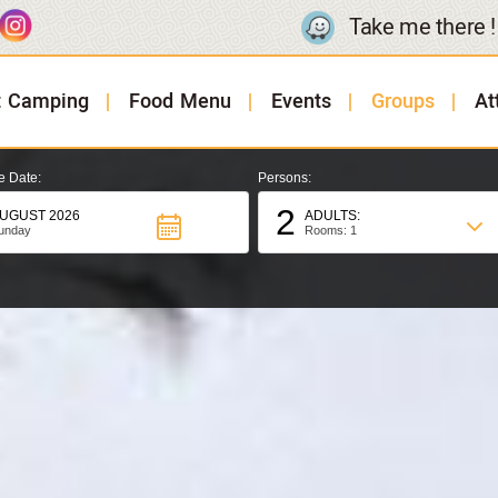
Take me there !
t Camping
Food Menu
Events
Groups
At
e Date:
Persons:
2
UGUST 2026
ADULTS:
unday
Rooms: 1