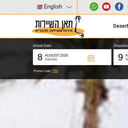
English
Deser
Arrival Date:
Departur
8
9
AUGUST 2026
A
Saturday
S
Promo code: